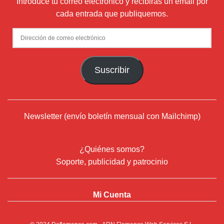
Introduce tu correo electrónico y recibirás un email por
cada entrada que publiquemos.
Dirección
de
correo
Suscribir
electrónico
Newsletter (envío boletín mensual con Mailchimp)
¿Quiénes somos?
Soporte, publicidad y patrocinio
Mi Cuenta