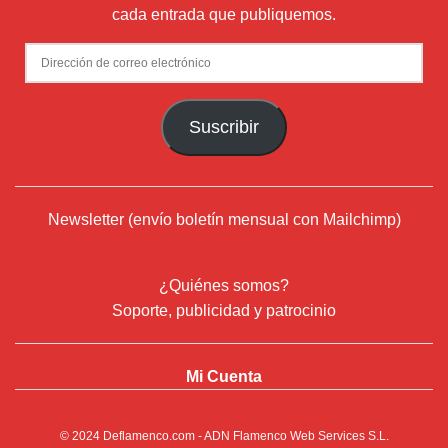
cada entrada que publiquemos.
Dirección
de
correo
Suscribir
electrónico
Newsletter (envío boletín mensual con Mailchimp)
¿Quiénes somos?
Soporte, publicidad y patrocinio
Mi Cuenta
© 2024
Deflamenco.com
- ADN Flamenco Web Services S.L.