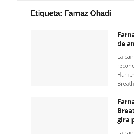
Etiqueta:
Farnaz Ohadi
Farn
de am
La can
recono
Flamen
Breath,
Farna
Breat
gira 
La can