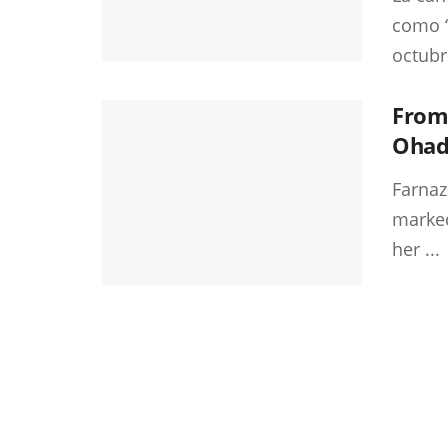
como “
octubr
From 
Ohadi
Farnaz
marked
her ...