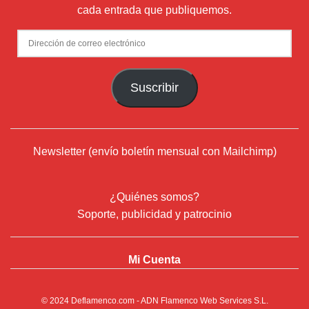
cada entrada que publiquemos.
Dirección
de
correo
Suscribir
electrónico
Newsletter (envío boletín mensual con Mailchimp)
¿Quiénes somos?
Soporte, publicidad y patrocinio
Mi Cuenta
© 2024
Deflamenco.com
- ADN Flamenco Web Services S.L.