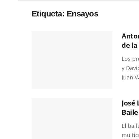
Etiqueta:
Ensayos
Anton
de l
Los pr
y Davi
Juan V
José 
Baile
El bai
multic