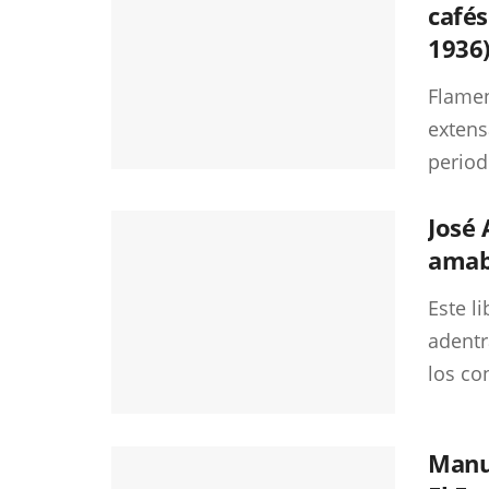
cafés
1936
Flamen
extens
periodí
José 
amab
Este l
adentr
los co
Manu