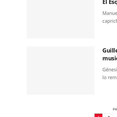
El E
Manuel
capric
Guill
music
Génesi
lo rem
PA