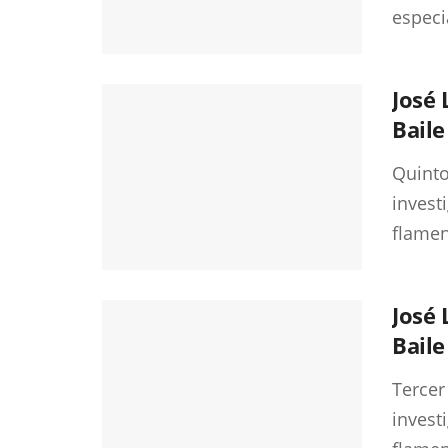
especi
José 
Baile
Quinto
invest
flamen
José 
Baile
Tercer
invest