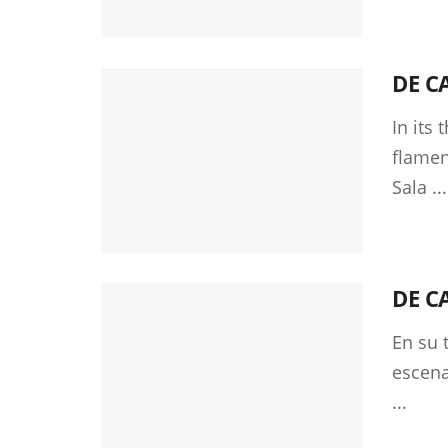
DE CA
In its
flamen
Sala ...
DE CA
En su 
escena
...