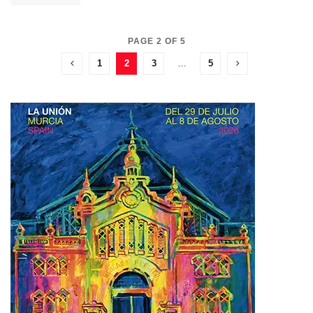
PAGE 2 OF 5
1
2
3
…
5