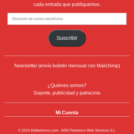
cada entrada que publiquemos.
Dirección
de
correo
Suscribir
electrónico
Newsletter (envío boletín mensual con Mailchimp)
¿Quiénes somos?
Soporte, publicidad y patrocinio
Mi Cuenta
© 2024
Deflamenco.com
- ADN Flamenco Web Services S.L.