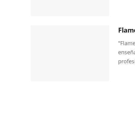
Flam
"Flame
enseña
profes