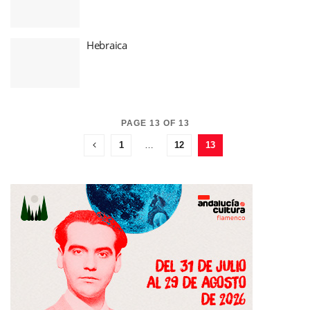
Hebraica
PAGE 13 OF 13
1
…
12
13