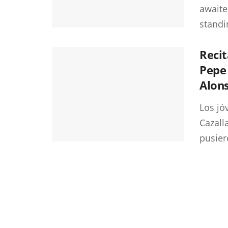
awaite
standin
Recit
Pepe 
Alons
Los jó
Cazall
pusiero