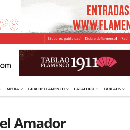
[Soporte, publicidad]
[Sobre deflamenco]
[Faq]
MEDIA
GUÍA DE FLAMENCO
CATÁLOGO
TABLAOS
ael Amador