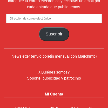
Introduce tu correo electrónico y recibirás un email por
cada entrada que publiquemos.
Dirección
de
correo
Suscribir
electrónico
Newsletter (envío boletín mensual con Mailchimp)
¿Quiénes somos?
Soporte, publicidad y patrocinio
Mi Cuenta