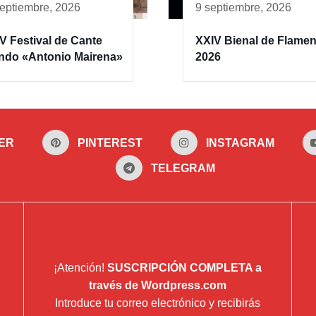
septiembre, 2026
9 septiembre, 2026
V Festival de Cante
XXIV Bienal de Flame
ndo «Antonio Mairena»
2026
ER
PINTEREST
INSTAGRAM
TELEGRAM
¡Atención!
SUSCRIPCIÓN COMPLETA a
través de Wordpress.com
Introduce tu correo electrónico y recibirás