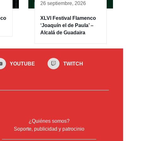
26 septiembre, 2026
nco
XLVI Festival Flamenco
‘Joaquín el de Paula’ –
Alcalá de Guadaira
YOUTUBE
TWITCH
¿Quiénes somos?
Soporte, publicidad y patrocinio