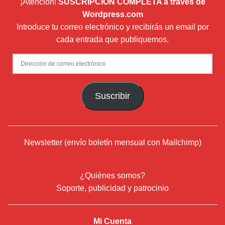
¡Atención!
SUSCRIPCIÓN COMPLETA a través de
Wordpress.com
Introduce tu correo electrónico y recibirás un email por
cada entrada que publiquemos.
Dirección
de
correo
Suscribir
electrónico
Newsletter (envío boletín mensual con Mailchimp)
¿Quiénes somos?
Soporte, publicidad y patrocinio
Mi Cuenta