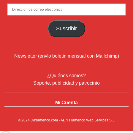
Dirección
de
correo
Suscribir
electrónico
Newsletter (envío boletín mensual con Mailchimp)
¿Quiénes somos?
Soporte, publicidad y patrocinio
Mi Cuenta
© 2024
Deflamenco.com
- ADN Flamenco Web Services S.L.