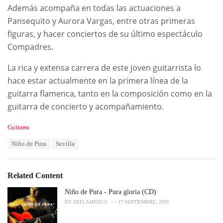
Además acompaña en todas las actuaciones a
Pansequito y Aurora Vargas, entre otras primeras
figuras, y hacer conciertos de su último espectáculo
Compadres.
La rica y extensa carrera de este joven guitarrista lo
hace estar actualmente en la primera línea de la
guitarra flamenca, tanto en la composición como en la
guitarra de concierto y acompañamiento.
C
Guitarra
a
T
Niño de Pura
Sevilla
t
a
e
g
g
s
o
Related Content
:
r
i
Niño de Pura - Pura gloria (CD)
e
BY
DEFLAMENCO
17 SEPTIEMBRE, 2019
s
: