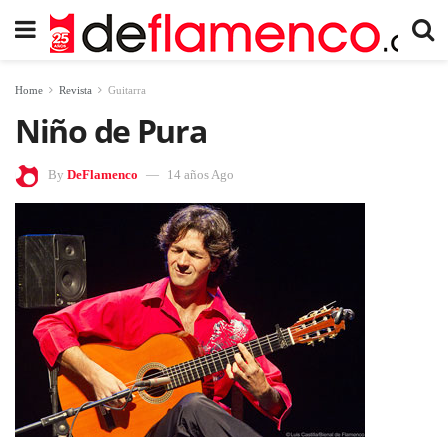
Home
Revista
Guitarra
Niño de Pura
By
DeFlamenco
14 años Ago